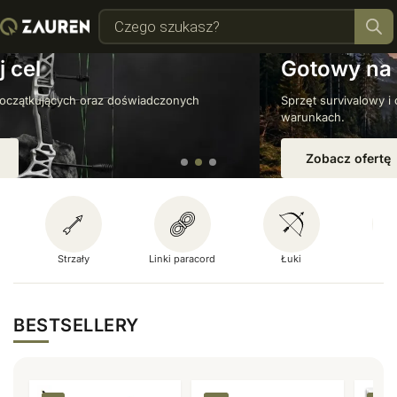
Gotowy na każdą przygodę?
Sprzęt survivalowy i outdoorowy, który sprawdzi się w każdych
warunkach.
Zobacz ofertę
Strzały
Linki paracord
Łuki
Mult
BESTSELLERY