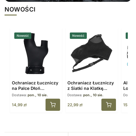
NOWOŚCI
Nowość
Nowość
Now
Ochraniacz Łuczniczy
Ochraniacz Łuczniczy
Alumi
na Palce Dłoń
z Siatki na Klatkę
Loop 
Skórzany Czarny
Piersiową Regulowany
Blocz
Dostawa:
pon., 10 sie.
Dostawa:
pon., 10 sie.
Dostaw
14,99
zł
22,99
zł
15,99
z