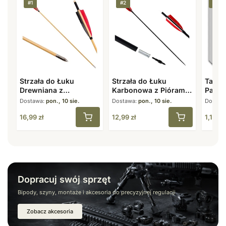
#1
#2
#3
Strzała do Łuku
Strzała do Łuku
Tarcz
Drewniana z
Karbonowa z Piórami
Papie
Naturalnymi Piórami 8
7,8 mm 31,5″ Spine
40×40
Dostawa:
pon., 10 sie.
Dostawa:
pon., 10 sie.
Dostaw
mm 31,5″
500
16,99
zł
12,99
zł
1,19
zł
Dopracuj swój sprzęt
Bipody, szyny, montaże i akcesoria do precyzyjnej regulacji
Zobacz akcesoria