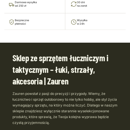
Darmowa wysyłka
30 dni
od 250 zł
na zwrot
Bezpieczne
Wysyłka
płatności
w 24h
Sklep ze sprzętem łuczniczym i
taktycznym – łuki, strzały,
akcesoria | Zauren
Zauren powstał z pasji do precyzji i przygody. Wiemy, że
łucznictwo i sprzęt outdoorowy to nie tylko hobby, ale styl życia
wymagający sprzętu, na który można liczyć. Dlatego w naszym
sklepie znajdziesz wyłącznie starannie wyselekcjonowane
produkty, które sprawią, że Twoja kolejna wyprawa będzie
czystą przyjemnością.