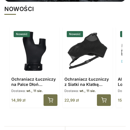
NOWOŚCI
Nowość
Nowość
Now
Ochraniacz Łuczniczy
Ochraniacz Łuczniczy
Alumi
na Palce Dłoń
z Siatki na Klatkę
Loop 
Skórzany Czarny
Piersiową Regulowany
Blocz
Dostawa:
wt., 11 sie.
Dostawa:
wt., 11 sie.
Dostaw
14,99
zł
22,99
zł
15,99
z