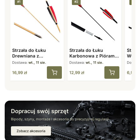
#1
#2
#3
Strzała do Łuku
Strzała do Łuku
Strzał
Drewniana z
Karbonowa z Piórami
Włókn
Naturalnymi Piórami 8
7,8 mm 31,5″ Spine
31,5″
Dostawa:
wt., 11 sie.
Dostawa:
wt., 11 sie.
Dostaw
mm 31,5″
500
16,99
zł
12,99
zł
6,99
zł
Dopracuj swój sprzęt
Bipody, szyny, montaże i akcesoria do precyzyjnej regulacji
Zobacz akcesoria