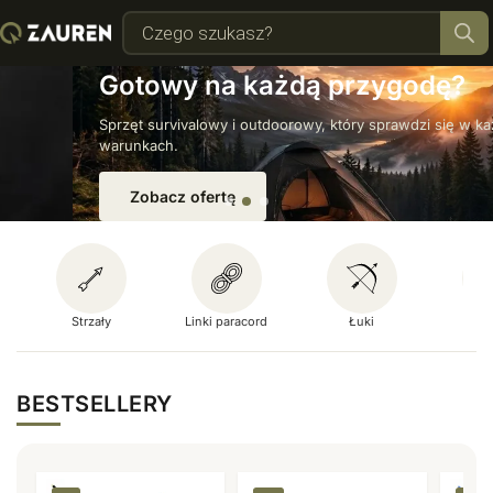
Gotowy na każdą przygodę?
Sprzęt survivalowy i outdoorowy, który sprawdzi się w każdych
warunkach.
Zobacz ofertę
Strzały
Linki paracord
Łuki
Mult
BESTSELLERY