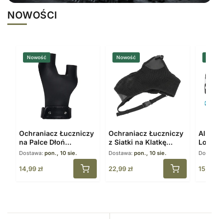
NOWOŚCI
Nowość
Nowość
Now
Ochraniacz Łuczniczy
Ochraniacz Łuczniczy
Alumi
na Palce Dłoń
z Siatki na Klatkę
Loop 
Skórzany Czarny
Piersiową Regulowany
Blocz
Dostawa:
pon., 10 sie.
Dostawa:
pon., 10 sie.
Dostaw
14,99
zł
22,99
zł
15,99
z