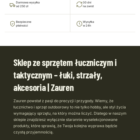
Darmowa wysyłka
30 dni
od 250 zł
na zwrot
Bezpieczne
Wysyłka
płatności
w 24h
Sklep ze sprzętem łuczniczym i
taktycznym – łuki, strzały,
akcesoria | Zauren
Zauren powstał z pasji do precyzji i przygody. Wiemy, że
łucznictwo i sprzęt outdoorowy to nie tylko hobby, ale styl życia
wymagający sprzętu, na który można liczyć. Dlatego w naszym
sklepie znajdziesz wyłącznie starannie wyselekcjonowane
produkty, które sprawią, że Twoja kolejna wyprawa będzie
czystą przyjemnością.