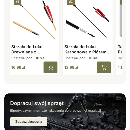
#1
#2
#3
Strzała do Łuku
Strzała do Łuku
Tarcz
Drewniana z
Karbonowa z Piórami
Papie
Naturalnymi Piórami 8
7,8 mm 31,5″ Spine
40×40
Dostawa:
pon., 10 sie.
Dostawa:
pon., 10 sie.
Dostaw
mm 31,5″
500
16,99
zł
12,99
zł
1,19
zł
Dopracuj swój sprzęt
Bipody, szyny, montaże i akcesoria do precyzyjnej regulacji
Zobacz akcesoria