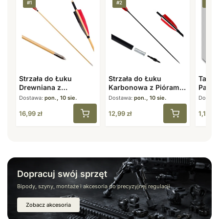
#1
#2
#3
Strzała do Łuku
Strzała do Łuku
Tarcz
Drewniana z
Karbonowa z Piórami
Papie
Naturalnymi Piórami 8
7,8 mm 31,5″ Spine
40×40
Dostawa:
pon., 10 sie.
Dostawa:
pon., 10 sie.
Dostaw
mm 31,5″
500
16,99
zł
12,99
zł
1,19
zł
Dopracuj swój sprzęt
Bipody, szyny, montaże i akcesoria do precyzyjnej regulacji
Zobacz akcesoria