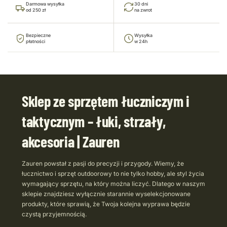
Darmowa wysyłka
30 dni
od 250 zł
na zwrot
Bezpieczne
Wysyłka
płatności
w 24h
Sklep ze sprzętem łuczniczym i
taktycznym – łuki, strzały,
akcesoria | Zauren
Zauren powstał z pasji do precyzji i przygody. Wiemy, że
łucznictwo i sprzęt outdoorowy to nie tylko hobby, ale styl życia
wymagający sprzętu, na który można liczyć. Dlatego w naszym
sklepie znajdziesz wyłącznie starannie wyselekcjonowane
produkty, które sprawią, że Twoja kolejna wyprawa będzie
czystą przyjemnością.