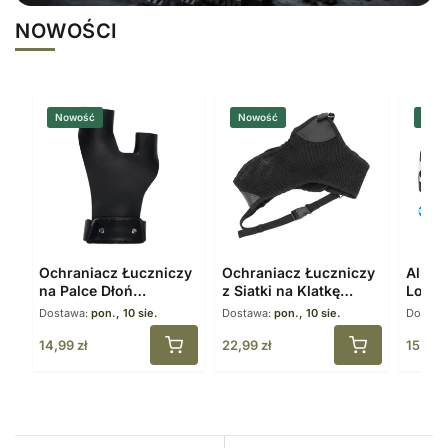
NOWOŚCI
Nowość
Nowość
Now
Ochraniacz Łuczniczy
Ochraniacz Łuczniczy
Alumi
na Palce Dłoń
z Siatki na Klatkę
Loop 
Skórzany Czarny
Piersiową Regulowany
Blocz
Dostawa:
pon., 10 sie.
Dostawa:
pon., 10 sie.
Dostaw
14,99
zł
22,99
zł
15,99
z