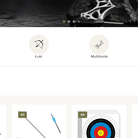
Łuki
Multitoole
#3
#4