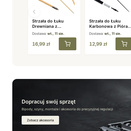
Strzała do Łuku
Strzała do Łuku
Drewniana z
Karbonowa z Pióram
Naturalnymi Piórami
7,8 mm 31,5″ Spine
Dostawa:
wt., 11 sie.
Dostawa:
wt., 11 sie.
8 mm 31,5″
500
16,99
zł
12,99
zł
Dopracuj swój sprzęt
Bipody, szyny, montaże i akcesoria do precyzyjnej regulacji
Zobacz akcesoria