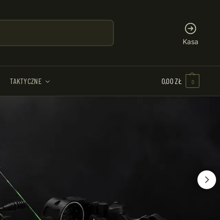
Kasa
TAKTYCZNE
0,00
ZŁ
0