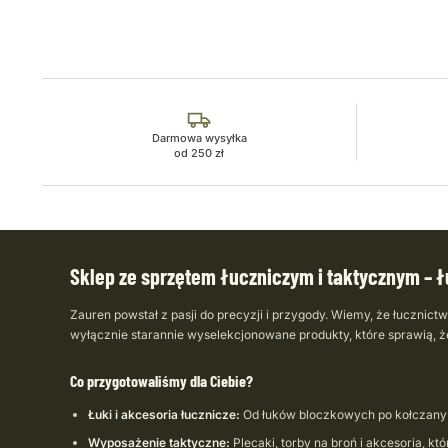
Darmowa wysyłka
od 250 zł
Sklep ze sprzętem łuczniczym i taktycznym – łu
Zauren powstał z pasji do precyzji i przygody. Wiemy, że łucznict
wyłącznie starannie wyselekcjonowane produkty, które sprawią, 
Co przygotowaliśmy dla Ciebie?
Łuki i akcesoria łucznicze:
Od łuków bloczkowych po kołczany i
Wyposażenie taktyczne:
Plecaki, torby na broń i akcesoria, k