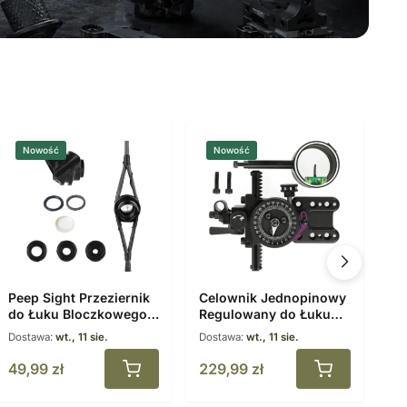
Nowość
Nowość
Peep Sight Przeziernik
Celownik Jednopinowy
Pr
do Łuku Bloczkowego
Regulowany do Łuku
do
37 stopni + 3 wkłady
Bloczkowego x4 z
Je
Dostawa:
wt., 11 sie.
Dostawa:
wt., 11 sie.
Do
przysłony #1
Poziomicą
So
49,99
zł
229,99
zł
2