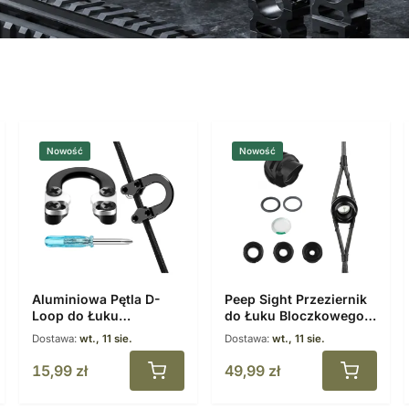
Nowość
Nowość
Aluminiowa Pętla D-
Peep Sight Przeziernik
Loop do Łuku
do Łuku Bloczkowego
Bloczkowego
37 stopni + 3 wkłady
Dostawa:
wt., 11 sie.
Dostawa:
wt., 11 sie.
przysłony #2
15,99
zł
49,99
zł