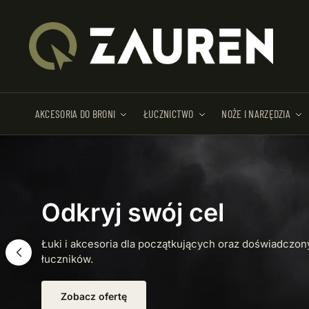
AKCESORIA DO BRONI
ŁUCZNICTWO
NOŻE I NARZĘDZIA
Gotowy na każdą
przygodę?
Sprzęt survivalowy i outdoorowy, który sprawdzi się w
każdych warunkach.