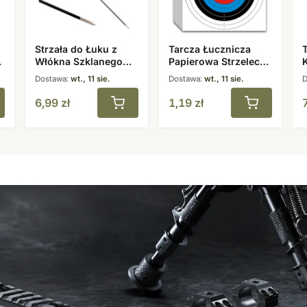
Strzała do Łuku z
Tarcza Łucznicza
T
i
Włókna Szklanego
Papierowa Strzelecka
K
31,5″ 6 mm
40×40 cm 1 szt.
B
Dostawa:
wt., 11 sie.
Dostawa:
wt., 11 sie.
D
6,99
zł
1,19
zł