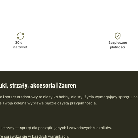
30 dni
Bezpieczne
na zwrot
płatności
ki, strzały, akcesoria | Zauren
wo i sprzęt outdoorowy to nie tylko hobby, ale styl życia wymagający sprzętu, 
że Twoja kolejna wyprawa będzie czystą przyjemnością.
 strzały — sprzęt dla początkujących i zawodowych łuczników.
tóre sprawdzą się w każdych warunkach.