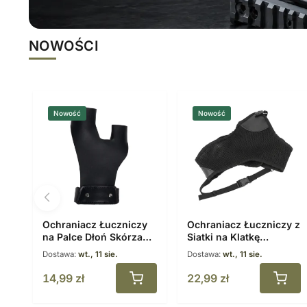
NOWOŚCI
Nowość
Nowość
Ochraniacz Łuczniczy
Ochraniacz Łuczniczy z
na Palce Dłoń Skórzany
Siatki na Klatkę
Czarny
Piersiową Regulowany
Dostawa:
wt., 11 sie.
Dostawa:
wt., 11 sie.
14,99
zł
22,99
zł