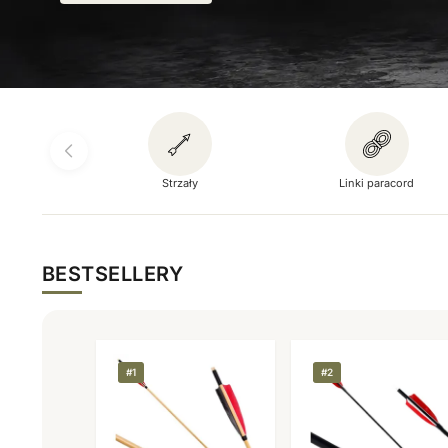
Zobacz ofertę
Strzały
Linki paracord
BESTSELLERY
#1
#2