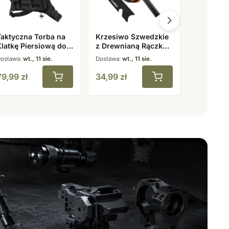
aktyczna Torba na
Krzesiwo Szwedzkie
Strzała d
latkę Piersiową do
z Drewnianą Rączką i
Karbonow
iegania Czarna
Gwizdkiem
Węglowe
ostawa:
wt., 11 sie.
Dostawa:
wt., 11 sie.
Dostawa:
wt
31,5″
79,99
zł
34,99
zł
10,99
zł