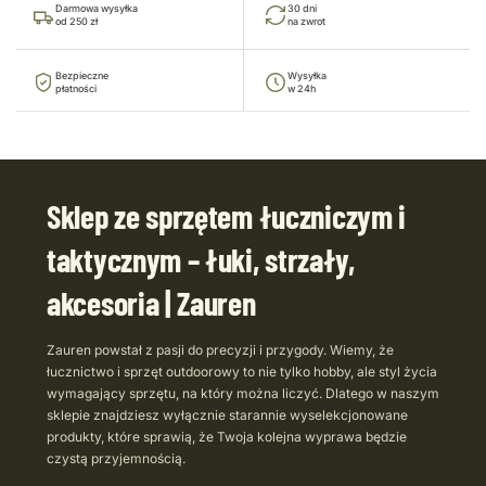
Darmowa wysyłka
30 dni
od 250 zł
na zwrot
Bezpieczne
Wysyłka
płatności
w 24h
Sklep ze sprzętem łuczniczym i
taktycznym – łuki, strzały,
akcesoria | Zauren
Zauren powstał z pasji do precyzji i przygody. Wiemy, że
łucznictwo i sprzęt outdoorowy to nie tylko hobby, ale styl życia
wymagający sprzętu, na który można liczyć. Dlatego w naszym
sklepie znajdziesz wyłącznie starannie wyselekcjonowane
produkty, które sprawią, że Twoja kolejna wyprawa będzie
czystą przyjemnością.