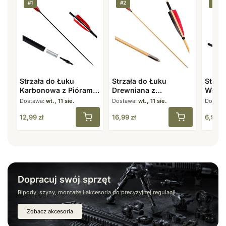
#1
#2
#3
Strzała do Łuku
Strzała do Łuku
Strzał
Karbonowa z Piórami
Drewniana z
Włókn
7,8 mm 31,5″ Spine
Naturalnymi Piórami 8
31,5″
Dostawa:
wt., 11 sie.
Dostawa:
wt., 11 sie.
Dostaw
500
mm 31,5″
12,99
zł
16,99
zł
6,99
zł
Dopracuj swój sprzęt
Bipody, szyny, montaże i akcesoria do precyzyjnej regulacji
Zobacz akcesoria