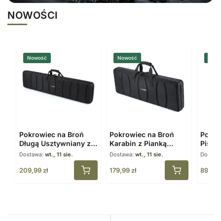
NOWOŚCI
Nowość
Nowość
Now
Pokrowiec na Broń
Pokrowiec na Broń
Pokro
Długą Usztywniany z
Karabin z Pianką
Pistol
Pianką Ochronną 120
Ochronną 87 cm
30 c
Dostawa:
wt., 11 sie.
Dostawa:
wt., 11 sie.
Dostaw
cm
209,99
zł
179,99
zł
89,99