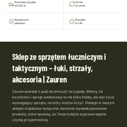
Darmowa wysyłka
30 dni
od 250 zł
na zwrot
Bezpieczne
Wysyłka
płatności
w 24h
Sklep ze sprzętem łuczniczym i
taktycznym – łuki, strzały,
akcesoria | Zauren
Zauren powstał z pasji do precyzji i przygody. Wiemy, że
łucznictwo i sprzęt outdoorowy to nie tylko hobby, ale styl życia
wymagający sprzętu, na który można liczyć. Dlatego w naszym
sklepie znajdziesz wyłącznie starannie wyselekcjonowane
produkty, które sprawią, że Twoja kolejna wyprawa będzie
czystą przyjemnością.