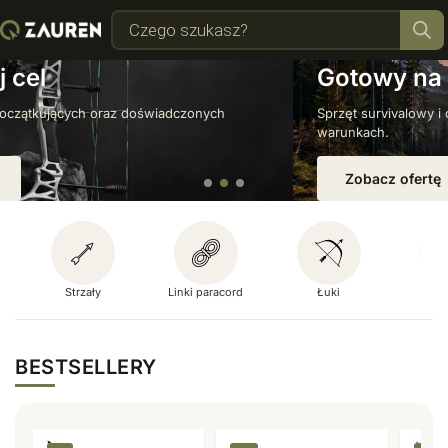
Gotowy na każdą przygodę?
Sprzęt survivalowy i outdoorowy, który sprawdzi się w każdych
warunkach.
Zobacz ofertę
Strzały
Linki paracord
Łuki
Mult
BESTSELLERY