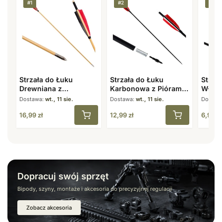
#1
#2
#3
Strzała do Łuku
Strzała do Łuku
Strzał
Drewniana z
Karbonowa z Piórami
Włókn
Naturalnymi Piórami 8
7,8 mm 31,5″ Spine
31,5″
Dostawa:
wt., 11 sie.
Dostawa:
wt., 11 sie.
Dostaw
mm 31,5″
500
16,99
zł
12,99
zł
6,99
zł
Dopracuj swój sprzęt
Bipody, szyny, montaże i akcesoria do precyzyjnej regulacji
Zobacz akcesoria