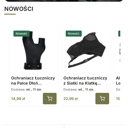
NOWOŚCI
Nowość
Nowość
Now
Ochraniacz Łuczniczy
Ochraniacz Łuczniczy
Alumi
na Palce Dłoń
z Siatki na Klatkę
Loop 
Skórzany Czarny
Piersiową Regulowany
Blocz
Dostawa:
wt., 11 sie.
Dostawa:
wt., 11 sie.
Dostaw
14,99
zł
22,99
zł
15,99
z